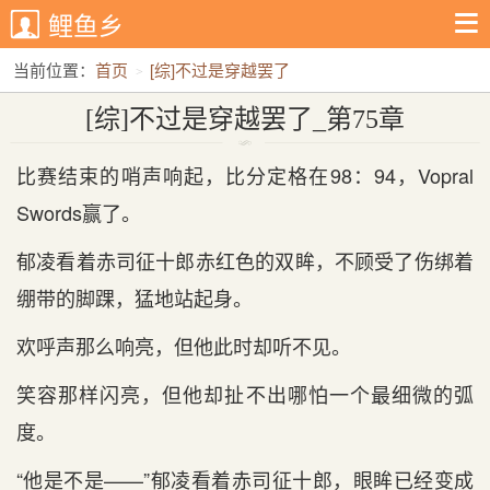
鲤鱼乡
当前位置：
首页
[综]不过是穿越罢了
[综]不过是穿越罢了_第75章
[综]不过是穿越罢了_第75章
比赛结束的哨声响起，比分定格在98：94，Vopral
Swords赢了。
郁凌看着赤司征十郎赤红色的双眸，不顾受了伤绑着
绷带的脚踝，猛地站起身。
欢呼声那么响亮，但他此时却听不见。
笑容那样闪亮，但他却扯不出哪怕一个最细微的弧
度。
“他是不是——”郁凌看着赤司征十郎，眼眸已经变成