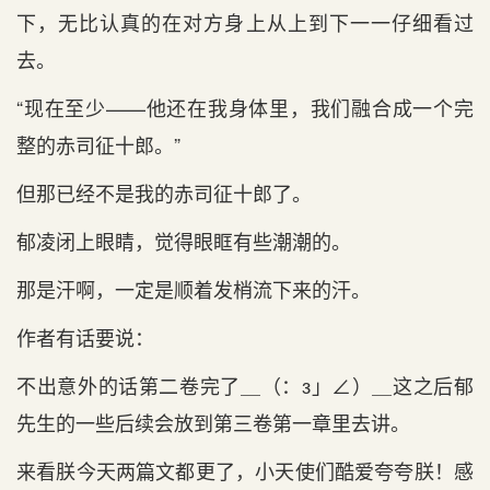
下，无比认真的在对方身上从上到下一一仔细看过
去。
“现在至少——他还在我身体里，我们融合成一个完
整的赤司征十郎。”
但那已经不是我的赤司征十郎了。
郁凌闭上眼睛，觉得眼眶有些潮潮的。
那是汗啊，一定是顺着发梢流下来的汗。
作者有话要说：
不出意外的话第二卷完了＿（：з」∠）＿这之后郁
先生的一些后续会放到第三卷第一章里去讲。
来看朕今天两篇文都更了，小天使们酷爱夸夸朕！感