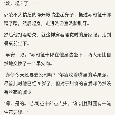
“敦，起床了——”
郁凌不大情愿的睁开眼睛坐起身子，揽过赤司征十郎
蹭了蹭，然后起身，走进洗浴室洗脸刷牙。
然后他打着哈欠、就这样穿着睡觉时的居家服，走到
餐桌前坐下。
“早安，敦。”赤司征十郎在他身边坐下，两人无比自
然地交换了一个早安吻。
“赤仔今天还要去公司吗？”郁凌咬着嘴里的苹果派，
尽管此时他已经25岁了，但对于甜食的喜爱却仍然没
有丝毫的减少。
“嗯，是的。”赤司征十郎点点头，“和剑菱财团有一笔
生意要谈。”