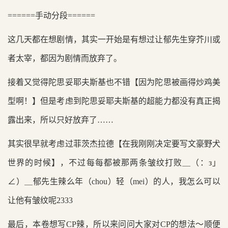
======手动分段======
这几天都在想剧情，其实一开始是有想过让郁先生穿芥川或
者太宰，都因为剧情而放弃了。
接着又觉得陀思妥耶夫斯基也不错【因为陀思被画得炒鸡美
型啊！】但是考虑到陀思妥耶夫斯基的超能力都没有真正揭
露出来，所以只好放弃了……
其实很早就考虑过菲茨杰拉德【在我刚刚决定要写文豪野犬
世界的时候】，不过每每都被那两条皱纹打败＿（：з」
∠）＿郁先生辣么年（chou）轻（mei）的人，我怎么可以
让他有皱纹呢2333
最后，本卷想写CP辣，所以来问问大家对CP的想法～顺便