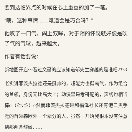
要到达临界点的时候在心上重重的加了一笔。
“啧，这种事情……难道会是巧合吗？”
他叹了一口气，阖上双眸，对于陌的怀疑就好像是吹
了气的气球，越来越大。
作者有话要说：
新地图开启～看过文豪的应该知道郁先生穿越的是谁吧2333
老实讲菲茨杰拉德还是挺帅的，超能力也挺霸气，作为组合
的首领，身份无比高大上；动漫里是考哥配的，声线也相当
棒o（≧v≦）o然而菲茨杰拉德是和福泽社长还有港口黑手
党的首领森欧外一个辈分的人，虽然一开始我根本没有注意
到那两条皱纹……