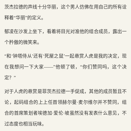
茨杰拉德的声线十分华丽，这个男人仿佛在用自己的所有诠
释着“华丽”的定义。
郁凌在沙发上坐下，看着将目光对准他的组合成员，露出一
个矜傲的微笑来。
“和‘钟塔侍从’还有‘死屋之鼠’一起悬赏人虎是我的决定，现
在我想问一下大家——”他顿了顿，“你们赞同吗，这个决
定？”
对于人虎的悬赏是菲茨杰拉德一手促成，其他的成员暂且不
论，起码组合的上上任首领赫尔曼·麦尔维尔并不赞同，组
合的首席策划者埃德加·爱伦·坡虽然没有发表什么意见，不
过态度也相当玩味。