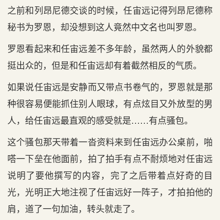
之前和列昂尼德交谈的时候，任宙远记得列昂尼德称
秘书为罗恩，却没想到这人竟然中文名也叫罗恩。
罗恩看起来和任宙远差不多年龄，虽然两人的外貌都
挺出众的，但是和任宙远却有着截然相反的气质。
如果说任宙远是安静而又带点书卷气的，罗恩就是那
种很容易便能抓住别人眼球，有点炫目又外放型的男
人，给任宙远最直观的感受就是……有点骚包。
这个骚包那天带着一沓资料来到任宙远办公桌前，啪
嗒一下垒在他面前，拍了拍手有点不耐烦地对任宙远
说明了要他撰写的内容，完了之后带着点好奇的目
光，光明正大地注视了任宙远好一阵子，才拍拍他的
肩，道了一句加油，转头就走了。