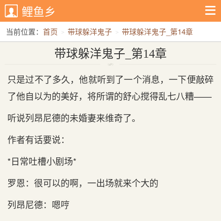
鲤鱼乡
当前位置：
首页
带球躲洋鬼子
带球躲洋鬼子_第14章
带球躲洋鬼子_第14章
只是过不了多久，他就听到了一个消息，一下便敲碎
了他自以为的美好，将所谓的舒心搅得乱七八糟——
听说列昂尼德的未婚妻来维奇了。
作者有话要说：
*日常吐槽小剧场*
罗恩：很可以的啊，一出场就来个大的
列昂尼德：嗯哼