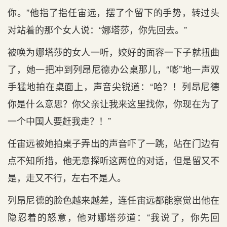
你。”他指了指任宙远，摆了个留下的手势，转过头
对站着的那个女人说：“娜塔莎，你先回去。”
被唤为娜塔莎的女人一听，姣好的面容一下子就扭曲
了，她一把冲到列昂尼德办公桌那儿，“嘭”地一声双
手猛地拍在桌面上，声音尖锐道：“哈？！列昂尼德
你是什么意思？你父亲让我来这里找你，你现在为了
一个中国人要赶我走？！”
任宙远被她拍桌子弄出的声音吓了一跳，站在门边有
点不知所措，他无意探听这两位的对话，但是留又不
是，走又不行，左右不是人。
列昂尼德的脸色越来越差，连任宙远都能察觉出他在
隐忍着的怒意，他对娜塔莎道：“我说了，你先回