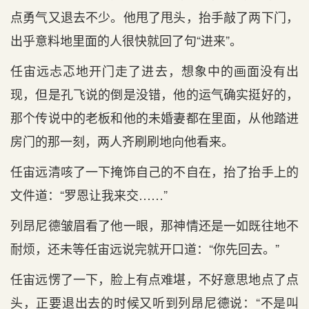
点勇气又退去不少。他甩了甩头，抬手敲了两下门，
出乎意料地里面的人很快就回了句“进来”。
任宙远忐忑地开门走了进去，想象中的画面没有出
现，但是孔飞说的倒是没错，他的运气确实挺好的，
那个传说中的老板和他的未婚妻都在里面，从他踏进
房门的那一刻，两人齐刷刷地向他看来。
任宙远清咳了一下掩饰自己的不自在，抬了抬手上的
文件道：“罗恩让我来交……”
列昂尼德皱眉看了他一眼，那神情还是一如既往地不
耐烦，还未等任宙远说完就开口道：“你先回去。”
任宙远愣了一下，脸上有点难堪，不好意思地点了点
头，正要退出去的时候又听到列昂尼德说：“不是叫