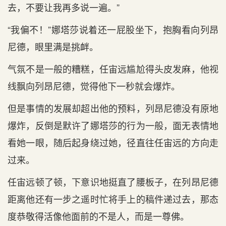
去，不要让我再多说一遍。”
“我偏不！”娜塔莎说着还一屁股坐下，抱胸看向列昂
尼德，眼里满是挑衅。
气氛不是一般的糟糕，任宙远尴尬得头皮发麻，他视
线飘向列昂尼德，觉得他下一秒就会爆炸。
但是事情的发展却超出他的预料，列昂尼德没有原地
爆炸，反倒是默许了娜塔莎的行为一般，面无表情地
看她一眼，随后起身绕过她，径直往任宙远的方向走
过来。
任宙远顿了顿，下意识地挺直了腰板子，在列昂尼德
距离他还有一步之遥时忙将手上的稿件递过去，那态
度恭敬得活像他面前的不是人，而是一尊佛。