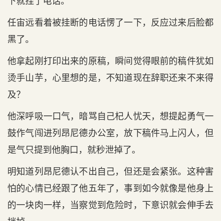
下就挂了电话。
任宙远看着被挂断的电话愣了一下，反应过来后脸都
黑了。
他拿起刚打印出来的原稿，瞬间觉得眼前的稿件犹如
烫手山芋，心里想的是，不知道现在辞职还来不来得
及？
他深呼吸一口气，暗骂自己杞人忧天，想提起勇气一
鼓作气闯进列昂尼德办公室，放下稿件马上闪人，但
是气只提到他胸口，就秒泄掉了。
明知道列昂尼德认不出自己，但还是会紧张。这种害
怕的心情已经跟了他五年了，事到如今就像是他身上
的一块肉一样，当察觉到危险时，下意识就会伸手去