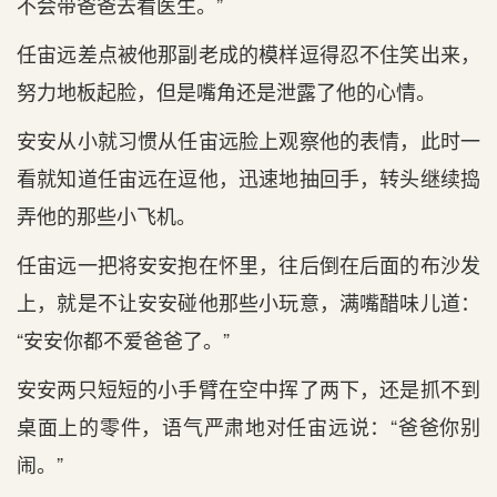
不会带爸爸去看医生。”
任宙远差点被他那副老成的模样逗得忍不住笑出来，
努力地板起脸，但是嘴角还是泄露了他的心情。
安安从小就习惯从任宙远脸上观察他的表情，此时一
看就知道任宙远在逗他，迅速地抽回手，转头继续捣
弄他的那些小飞机。
任宙远一把将安安抱在怀里，往后倒在后面的布沙发
上，就是不让安安碰他那些小玩意，满嘴醋味儿道：
“安安你都不爱爸爸了。”
安安两只短短的小手臂在空中挥了两下，还是抓不到
桌面上的零件，语气严肃地对任宙远说：“爸爸你别
闹。”