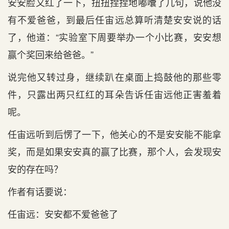
安安脸又红了一下，扭扭捏捏地嘟囔了几句，说他没
有不爱爸爸，到最后任宙远总算听清楚安安说的话
了，他道：“实验室下周要举办一个小比赛，安安想
赢个奖回来给爸爸。”
说完他又转过身，继续趴在桌面上捣鼓他的那些零
件，只露出两只红红的耳朵告诉任宙远他正害羞着
呢。
任宙远听到后愣了一下，他关心的不是安安能不能拿
奖，而是如果安安真的赢了比赛，那个人，会发现安
安的存在吗？
作者有话要说：
任宙远：安安都不爱爸爸了