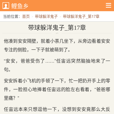
鲤鱼乡
当前位置：
首页
带球躲洋鬼子
带球躲洋鬼子_第17章
带球躲洋鬼子_第17章
他凑到安安隔壁，就着小茶几坐下，从旁边看着安安
专注的侧脸，一下子就被萌到了。
“安安，爸爸受伤了……”任宙远突然脑抽地来了一
句。
安安拆着小飞机的手顿了一下，忙一把扔开手上的零
件，一脸担心地捧着任宙远的脸左右看着，“爸爸哪
里痛？”
任宙远本来只想逗他一下，没想到安安竟那么大反