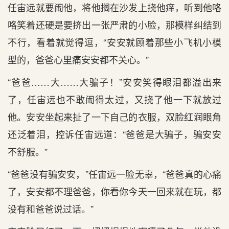
任宙远就要闹他，将他搁在沙发上挠他痒，听到他咯
咯笑着还硬是要挤出一张严肃的小脸，那模样纠结到
不行，看着就觉得逗，“安安就顾着那些小飞机小模
型的，爸爸心里痛安安都不关心。”
“爸爸……大……大骗子！”安安笑得眼泪都溢出来
了，任宙远也不敢闹得太过，又挠了他一下就放过
他。安安坐起来扯了一下自己的衣服，双脸红润眼角
还泛着泪，控诉任宙远道：“爸爸是大骗子，骗安安
不舒服。”
“爸爸没有骗安安，”任宙远一脸无辜，“爸爸真的心痛
了，安安都不理爸爸，你看你今天一回来就在玩，都
没有和爸爸说过话。”