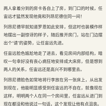
两人拿着分到的房卡各自上了房，到门口的时候，任
宙远才猛然发现他竟和列昂尼德住同一间！
列昂尼德早就知道罗恩如此安排，但这时也装模作样
地摆出一副惊讶的样子，随后推开房门，站在门边摆
出个“请”的姿势，让任宙远先进。
任宙远脸色尴尬地走了进去，看见房间内部结构，暗
叹一句幸好没有丧心病狂地安排成大床房，但是想到
两人的关系，任宙远还是高兴不到哪里去。
列昂尼德脸色如常地将行李放在另一张床上，从出发
到现在，他能明显感受到任宙远的不自在，就像现在
这样，明明两个人在同一个房间里，任宙远从进门到
现在都没和他说过一句话，这个发现让他有点沮丧。