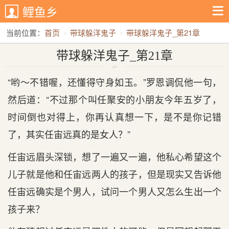
鲤鱼乡
当前位置：
首页
带球躲洋鬼子
带球躲洋鬼子_第21章
带球躲洋鬼子_第21章
“哟～不错喔，还懂得守身如玉。”罗恩调侃他一句，
然后道：“不过那个叫任聚安的小朋友今年五岁了，
时间倒也对得上，你再认真想一下，是不是你记错
了，其实任宙远真的是女人？”
任宙远眉头深锁，想了一遍又一遍，他私心希望这个
儿子就是他和任宙远两人的孩子，但是现实又告诉他
任宙远确实是个男人，试问一个男人又怎么生出一个
孩子来？