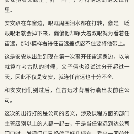
里。
安安趴在车窗边，眼眶周围泪水都在打转，像是一眨
眼眼泪就会掉下来，偏偏他却睁大着双眼就为看着任
宙远，那小模样看得任宙远差点忍不住要将他带上。
这是安安从出生到现在第一次离开任宙远身边，以前
就算在考古队的时候，父子俩也没试过分开超过一
天，因此不仅是安安，就连任宙远也十分不舍。
和安安他们别过后，任宙远才背着行囊出发前往公
司。
这次的出行打的是公司的名义，涉及课程方面的部门
主管级别以上的人都一起去，于是当任宙远到达公司
门口时，发现门口已经停了好几辆车，看来一同前往