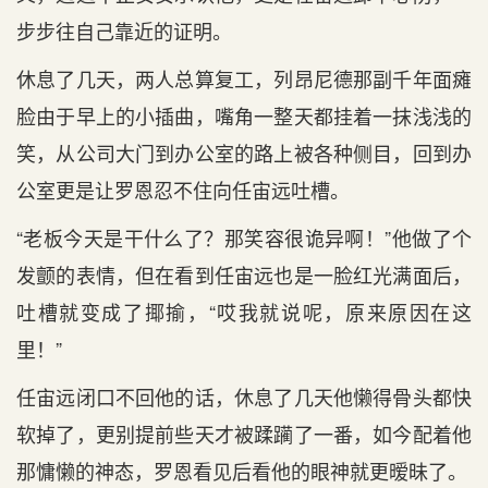
步步往自己靠近的证明。
休息了几天，两人总算复工，列昂尼德那副千年面瘫
脸由于早上的小插曲，嘴角一整天都挂着一抹浅浅的
笑，从公司大门到办公室的路上被各种侧目，回到办
公室更是让罗恩忍不住向任宙远吐槽。
“老板今天是干什么了？那笑容很诡异啊！”他做了个
发颤的表情，但在看到任宙远也是一脸红光满面后，
吐槽就变成了揶揄，“哎我就说呢，原来原因在这
里！”
任宙远闭口不回他的话，休息了几天他懒得骨头都快
软掉了，更别提前些天才被蹂躏了一番，如今配着他
那慵懒的神态，罗恩看见后看他的眼神就更暧昧了。