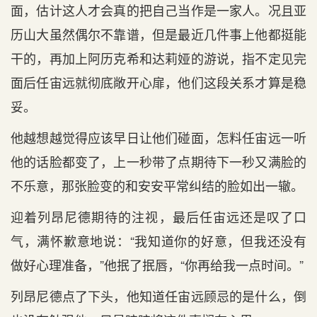
面，估计这人才会真的把自己当作是一家人。况且亚
历山大虽然偶尔不靠谱，但是最近几件事上他都挺能
干的，再加上阿历克希和达莉娅的游说，指不定见完
面后任宙远就彻底敞开心扉，他们这段关系才算是稳
妥。
他越想越觉得应该早日让他们碰面，怎料任宙远一听
他的话脸都变了，上一秒带了点期待下一秒又满脸的
不乐意，那张脸变的和安安平常纠结的脸如出一辙。
迎着列昂尼德期待的注视，最后任宙远还是叹了口
气，满怀歉意地说：“我知道你的好意，但我还没有
做好心理准备，”他抿了抿唇，“你再给我一点时间。”
列昂尼德点了下头，他知道任宙远顾忌的是什么，倒