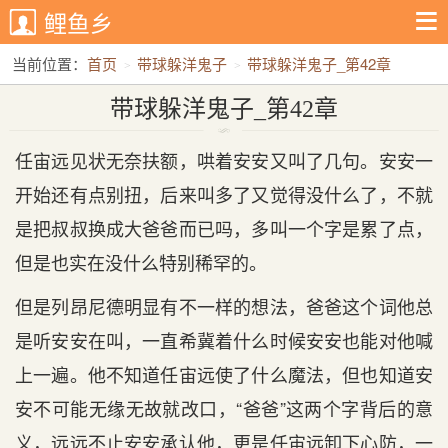
鲤鱼乡
当前位置：
首页
带球躲洋鬼子
带球躲洋鬼子_第42章
带球躲洋鬼子_第42章
任宙远见状无奈扶额，哄着安安又叫了几句。安安一
开始还有点别扭，后来叫多了又觉得没什么了，不就
是把叔叔换成大爸爸而已吗，多叫一个字是累了点，
但是也实在没什么特别稀罕的。
但是列昂尼德明显有不一样的想法，爸爸这个词他总
是听安安在叫，一直希冀着什么时候安安也能对他喊
上一遍。他不知道任宙远使了什么魔法，但也知道安
安不可能无缘无故就改口，“爸爸”这两个字背后的意
义，远远不止安安承认他，更是任宙远卸下心防，一