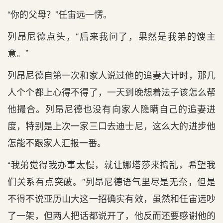
“你的父母？”任宙远一愣。
列昂尼德点头，“后来我问了，果然是我弟的馊主
意。”
列昂尼德自第一次和家人说过他的追妻大计时，那几
人个个都上心得不得了，一天到晚想着法子该怎么帮
他撮合。列昂尼德也没有向家人隐瞒自己的追妻进
度，特别是上次一家三口去迪士尼，这么大的进步他
怎能不跟家人汇报一番。
“我弟觉得我办事太慢，就让娜塔莎来捣乱，希望我
们关系有点突破。”列昂尼德语气里尽是无奈，但是
不得不说亚历山大这一招确实有效，虽然和任宙远吵
了一架，但两人把话都说开了，他反而还要感谢他的