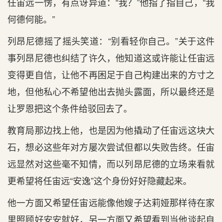
任宙远一愣，有点讶异道：“我？”他指了指自己，“我
何德何能。”
列昂尼德摇了摇头笑道：“别看轻你自己。”关于这件
事列昂尼德也纠结了许久，他知道这或许能让任宙远
变得更自信，让他不再困足于自己构建出来的方寸之
地，但他私心不希望他出去抛头露面，所以最终还是
让罗恩把这个条件给驳回去了。
教育局那边找上他，也是因为他撬动了任宙远这块大
石，想必这些年对方屡次尝试但都以失败告终。任宙
远显然对这些毫不知情，而以列昂尼德的立场来看就
更希望将任宙远“安逸”这个身份好好隐藏起来。
他一方面又希望任宙远能像他嫂子达莉娅那样待在家
里照顾好安安就好，另一方面又希望看到当他谈起自