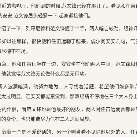
附近的咖啡厅，他们到的时候,范文锋已经在那儿了。看见和任宙
的安安,范文锋眉头轻蹙一下,起身迎接他们。
介绍了一下，列昂尼德和范文锋握了个手，两人暗自较劲，眼神
锋如以往那样，很快便和任宙远聊了起来，偶尔问安安几句，气
昂尼德不在场。
着急，他和任宙远坐在一边，安安坐在他们两人中间，范文锋和
，他就觉得范文锋无论做什么都是无用功。
两人波澜暗涌，他努力地为二人寻找着话题，希望他们能多聊
氛太过明显，连安安都能察觉到，那双眼睛不停地在三个大人身
要的伴侣，而范文锋也是他最好的朋友，两人对任宙远而言都是
对的身份，也只能费尽力气在二人之间周旋。
，偏偏一个是不爱说话的，另一个则当看不见除他以外的人，任