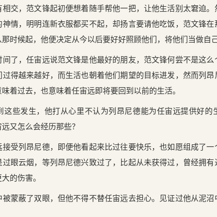
有相交，范文锋起初便想着随手帮他一把，让他生活别太窘迫。
的神情，明明连新衣服都买不起，却扬言要请他吃饭，范文锋在
从那时候起，他便决定从今以后要好好照顾他们，将他们当做自
时间了，任宙远说范文锋是他最好的朋友，范文锋何尝不是这么
们过得越来越好，而生活也朝着他们期望的目标进发，然而列昂
意味着过去，也意味着任宙远即将要回到以前的生活。
到这些发生，他打从心里不认为列昂尼德能为任宙远提供好的
宙远又怎么会经历那些？
远接受列昂尼德，即便他看起来比过往要快乐，也如愿组成了一
是过眼云烟，等列昂尼德兴致过了，比起从未获得过，曾经拥有
更大的伤害。
中被蒙蔽了双眼，但他不得不替任宙远去担心。见证过他从泥沼