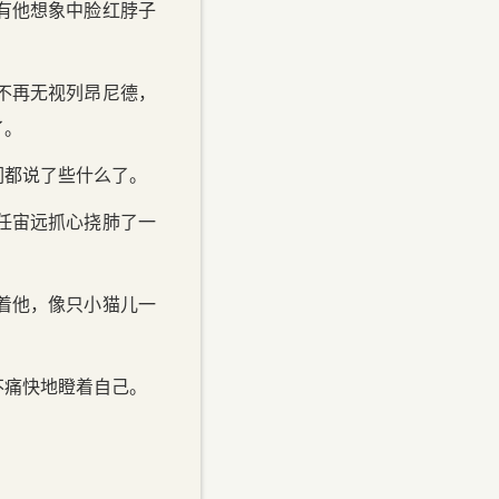
有他想象中脸红脖子
不再无视列昂尼德，
了。
们都说了些什么了。
任宙远抓心挠肺了一
着他，像只小猫儿一
不痛快地瞪着自己。