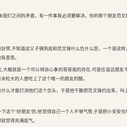
避免我们之间的矛盾，有一件事我必须要解决。你的那个朋友范文
点好笑,不知道这父子俩到底和范文锋什么仇什么怨，一个是这样
他有意思。
,大概就是一个可以倾诉心事的哥哥般的存在,可是任宙远朋友
有米粒大的人便吃上了这个唯一的朋友的醋。
些什么才能打消他们这个念头，于是他干脆把范文锋约出来，叫上
下这个“好朋友”的,他觉得自己一个人不够气势,于是把小安安
想就觉得充满底气。