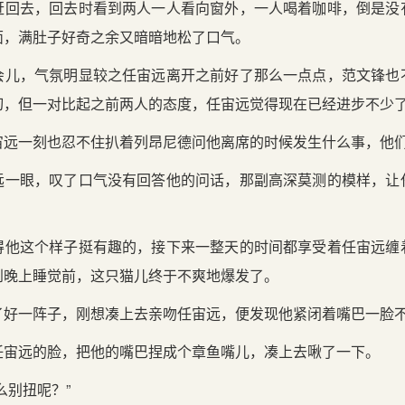
赶回去，回去时看到两人一人看向窗外，一人喝着咖啡，倒是没
面，满肚子好奇之余又暗暗地松了口气。
会儿，气氛明显较之任宙远离开之前好了那么一点点，范文锋也
切，但一对比起之前两人的态度，任宙远觉得现在已经进步不少
宙远一刻也忍不住扒着列昂尼德问他离席的时候发生什么事，他
远一眼，叹了口气没有回答他的问话，那副高深莫测的模样，让
得他这个样子挺有趣的，接下来一整天的时间都享受着任宙远缠
到晚上睡觉前，这只猫儿终于不爽地爆发了。
了好一阵子，刚想凑上去亲吻任宙远，便发现他紧闭着嘴巴一脸
任宙远的脸，把他的嘴巴捏成个章鱼嘴儿，凑上去啾了一下。
么别扭呢？”