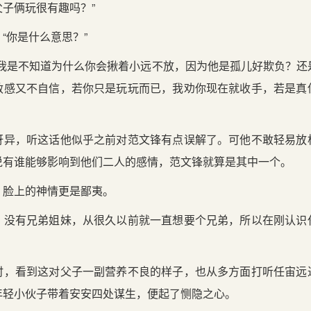
子俩玩很有趣吗？”
“你是什么意思？”
“我是不知道为什么你会揪着小远不放，因为他是孤儿好欺负？还
敏感又不自信，若你只是玩玩而已，我劝你现在就收手，若是真
讶异，听这话他似乎之前对范文锋有点误解了。可他不敢轻易放
说有谁能够影响到他们二人的感情，范文锋就算是其中一个。
，脸上的神情更是鄙夷。
，没有兄弟姐妹，从很久以前就一直想要个兄弟，所以在刚认识
。
时，看到这对父子一副营养不良的样子，也从多方面打听任宙远
年轻小伙子带着安安四处谋生，便起了恻隐之心。