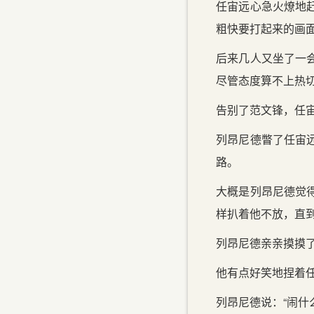
任宙远心急火燎地
粗快要打起来的画
后来几人又坐了一
尽管态度算不上热
告别了范文锋，任
列昂尼德瞥了任宙
路。
大概是列昂尼德觉
样扒着他不放，直
列昂尼德亲亲摸摸
他有点好笑地捏着
列昂尼德说：“闹什