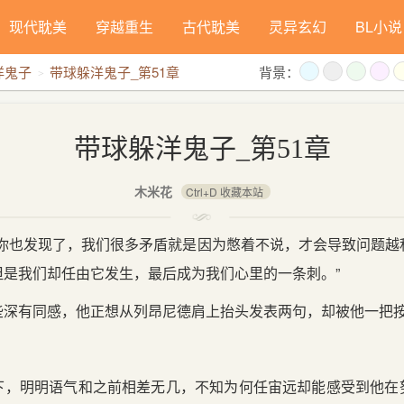
现代耽美
穿越重生
古代耽美
灵异玄幻
BL小说
洋鬼子
带球躲洋鬼子_第51章
背景：
带球躲洋鬼子_第51章
木米花
Ctrl+D 收藏本站
以你也发现了，我们很多矛盾就是因为憋着不说，才会导致问题越
但是我们却任由它发生，最后成为我们心里的一条刺。”
些深有同感，他正想从列昂尼德肩上抬头发表两句，却被他一把
下，明明语气和之前相差无几，不知为何任宙远却能感受到他在