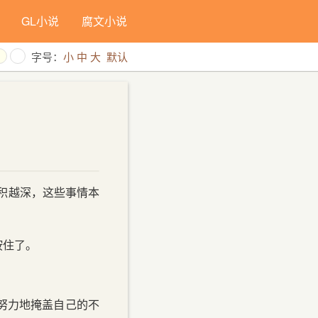
GL小说
腐文小说
字号：
小
中
大
默认
积越深，这些事情本
按住了。
努力地掩盖自己的不