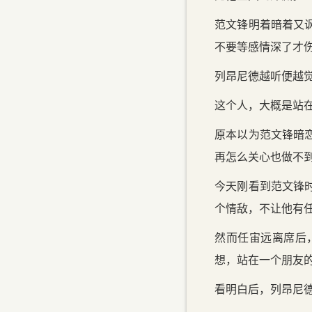
范文锋明着暗着又
不要等感情深了才
列昂尼德越听便越
这个人，大概是站
原本以为范文锋暗
再怎么关心也做不
今天刚看到范文锋
个情敌，不让他有
然而任宙远离席后
想，站在一个朋友
看明白后，列昂尼