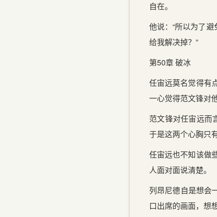
自在。
他说：“所以为了
给我解决掉？”
第50章 破冰
任宙远莫名觉得有
一心觉得范文锋对
范文锋对任宙远而言
于是这两个心胸只
任宙远也不知该做
人面对面说清楚。
列昂尼德自是想会一
口出席的画面，想