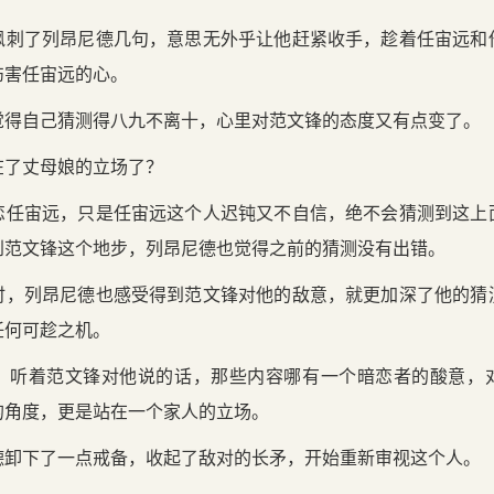
讽刺了列昂尼德几句，意思无外乎让他赶紧收手，趁着任宙远和
伤害任宙远的心。
觉得自己猜测得八九不离十，心里对范文锋的态度又有点变了。
在了丈母娘的立场了？
恋任宙远，只是任宙远这个人迟钝又不自信，绝不会猜测到这上
到范文锋这个地步，列昂尼德也觉得之前的猜测没有出错。
时，列昂尼德也感受得到范文锋对他的敌意，就更加深了他的猜
任何可趁之机。
，听着范文锋对他说的话，那些内容哪有一个暗恋者的酸意，
的角度，更是站在一个家人的立场。
德卸下了一点戒备，收起了敌对的长矛，开始重新审视这个人。