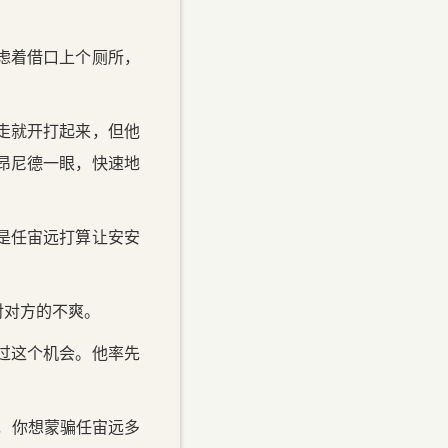
虑着借口上个厕所，
走就开打起来，但他
昂尼德一眼，快速地
是任宙远打算让安安
对对方的不爽。
过这个机会。他率先
，你想蒙骗任宙远多