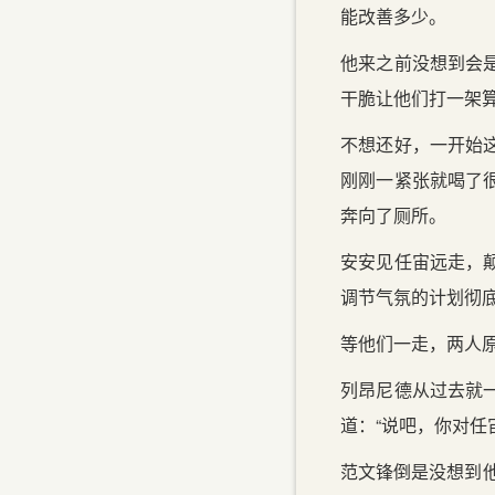
能改善多少。
他来之前没想到会
干脆让他们打一架
不想还好，一开始
刚刚一紧张就喝了
奔向了厕所。
安安见任宙远走，
调节气氛的计划彻
等他们一走，两人
列昂尼德从过去就
道：“说吧，你对任
范文锋倒是没想到