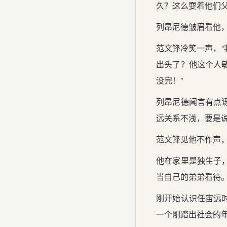
久？这么耍着他们父
列昂尼德皱眉看他，
范文锋冷笑一声，
出头了？他这个人
没完！”
列昂尼德闻言有点
远关系不浅，要是
范文锋见他不作声
他在家里是独生子
当自己的弟弟看待
刚开始认识任宙远
一个刚踏出社会的