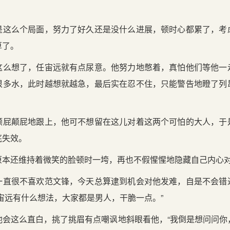
是这么个局面，努力了好久还是没什么进展，顿时心都累了，考
算了。
这么想了，任宙远就有点尿意。他努力地憋着，真怕他们等他一
很多水，此时越想就越急，最后实在忍不住，只能警告地瞪了列
颠屁颠屁地跟上，他可不想留在这儿对着这两个可怕的大人，于
底失效。
原本还维持着微笑的脸顿时一垮，再也不假惺惺地隐藏自己内心
一直很不喜欢范文锋，今天总算逮到机会对他发难，自是不会错
宙远有什么想法，大家都是男人，干脆一点。”
他会这么直白，挑了挑眉有点嘲讽地斜眼看他，“我倒是想问问你