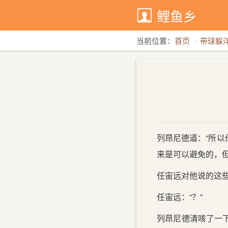
鲤鱼乡
当前位置：
首页
带球躲
列昂尼德道：“所
来是可以避免的，
任宙远对他说的这
任宙远：“？”
列昂尼德清咳了一