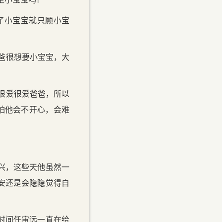
了小宝宝就只顾小宝
爸很想要小宝宝，大
很爱很爱爸爸，所以
怕他会不开心，会难
兴，这些天他虽然一
安还是会隐隐觉得自
时间任宙远一直在给