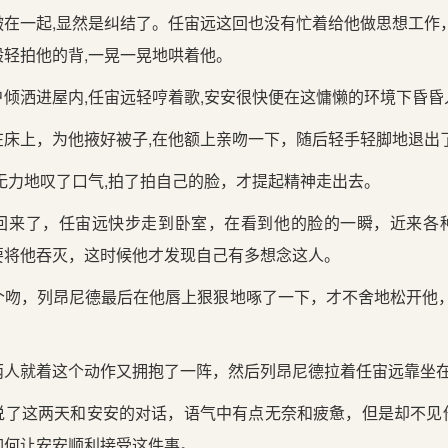
在一起,显然是纠结了。任宙远这回也没有忙着给他做思想工作
轻拍他的背,一晃一晃地哄着他。
倾洒进屋内,任宙远轻哼着歌,安安很快便在这慵懒的环境下昏昏
在床上，为他掖好被子,在他额上亲吻一下，随后轻手轻脚地退出
无力地叹了口气,拍了拍自己的脸，才提起精神走出去。
回来了，任宙远快步走到卧室，在看到他的脸的一瞬，近来各
要将他吞灭，这时候他才发现自己有多想念这人。
个吻，列昂尼德最后在他唇上狠狠地啄了一下，才不舍地松开他，
两人就着这个动作又拥抱了一阵，然后列昂尼德拉着任宙远靠坐
说了这两天和安安的对话，语气中有点无奈和疲惫，但是却不见
如何让安安顺利接受这件事。