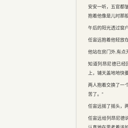
安安一听，五官都皱
抱着他像是儿时那般
午后的阳光透过窗户
任宙远抱着他轻放
他站在房门外,有点
知道列昂尼德已经
上，铺天盖地地快
两人抱着交换了一
苦了。”
任宙远摇了摇头，
任宙远给列昂尼德
认真地在思考着该