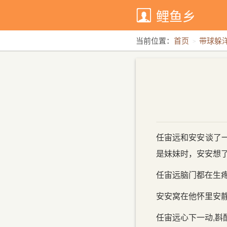
鲤鱼乡
当前位置：
首页
带球躲
任宙远和安安谈了
是妹妹时，安安想了
任宙远脑门都在生疼
安安窝在他怀里安静
任宙远心下一动,斟