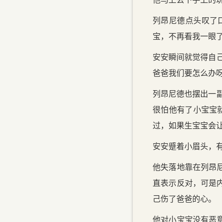
列昂尼德点头叹了
宝，不再看我一眼了
安安瞬间就觉得自
爸爸我们要怎么办呀
列昂尼德也摆出一
很怕他有了小宝宝
过，如果生宝宝会
安安蹙着小眉头，
他失落地靠在列昂
直表示反对，可是
己伤了爸爸的心。
他对小宝宝没有恶