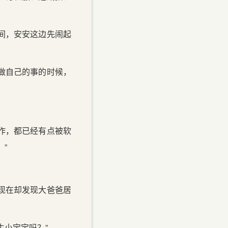
间，安安这边先闹起
做自己的事的时候，
作，都已经有点被软
”
现在却发现大爸爸居
生小宝宝吗？”