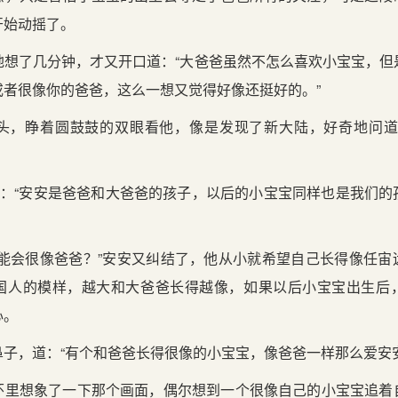
开始动摇了。
地想了几分钟，才又开口道：“大爸爸虽然不怎么喜欢小宝宝，但
或者很像你的爸爸，这么一想又觉得好像还挺好的。”
头，睁着圆鼓鼓的双眼看他，像是发现了新大陆，好奇地问道
说：“安安是爸爸和大爸爸的孩子，以后的小宝宝同样也是我们
可能会很像爸爸？”安安又纠结了，他从小就希望自己长得像任宙
国人的模样，越大和大爸爸长得越像，如果以后小宝宝出生后
心。
子，道：“有个和爸爸长得很像的小宝宝，像爸爸一样那么爱安
怀里想象了一下那个画面，偶尔想到一个很像自己的小宝宝追着