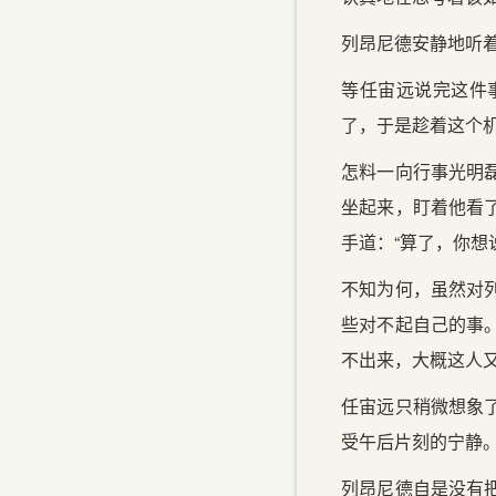
列昂尼德安静地听
等任宙远说完这件
了，于是趁着这个
怎料一向行事光明
坐起来，盯着他看
手道：“算了，你想
不知为何，虽然对
些对不起自己的事
不出来，大概这人
任宙远只稍微想象
受午后片刻的宁静
列昂尼德自是没有