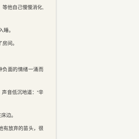
，等他自己慢慢消化,
入睡。
了房间。
种负面的情绪一涌而
声音低沉地道：“辛
在床边。
他有放弃的苗头，很