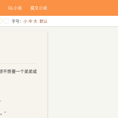
GL小说
腐文小说
字号：
小
中
大
默认
想不想要一个弟弟或
”
。”