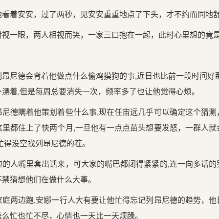
地看着安安，过了两秒，见安安重重地点了下头，才不约而同地
对视一眼，两人相视而笑，一家三口抱在一起，此时心里想的竟
昂尼德会背着他做点什么偷鸡摸狗的事,近日也比前一段时间好
外漂着,但是每周总要消失一次，频率多了也让他觉得心烦。
昂尼德瞒着他策划着些什么事,现在任宙远几乎可以确定这个猜测
这里都住上了快两个月,一旦他有一点点苗头想要发怒，一群人就
忙得没空找列昂尼德的茬。
边的人嘴里套出话来，可大家的嘴巴都闭得紧紧的,连一向多话的
不禁猜想他们在做什么大事。
家庭两边跑,安娜一行人大有要让他忙得忘记列昂尼德的趋势，他
怎么忙也忙不尽，心情也一天比一天烦躁。