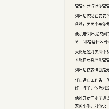
爸爸和长得很像爸
列昂尼德站在安安
渐地，安安不再像
他扒着列昂尼德问
道：“那爸爸什么时
大概是这几天两个
说服自己答应让爸
列昂尼德表情百般
任宙远自工作告一
好一阵子，他听到
他推开房门走了进
安的小手，对他说：