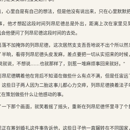
着，心里自是有自己的想法，但是他没有说出来，只在心里默默
事，他才想起这段时间列昂尼德总是外出，距离上次在家里见
机会他便问了列昂尼德这段时间的去处。
磊落不加掩饰的列昂尼德，这次居然支支吾吾地说不出个所以然
了半晌，看得列昂尼德头皮发麻，差点要把一切从实招来的时候
说就说，不想说……也就那样了，别惹一堆麻烦事回来就好。”
列昂尼德瞒着他在背后不知道在做些什么有点不满，但是任宙远
。这些日子两人因为二胎这事儿都心力交瘁，列昂尼德换着法子
又在策划做些什么让他感动的事。
了一下那个画面，就笑着摇了摇头，重新在列昂尼德怀里寻了个
。
把正在筹划婚礼这件事告诉他，这些日子他一直辗转在不同国家