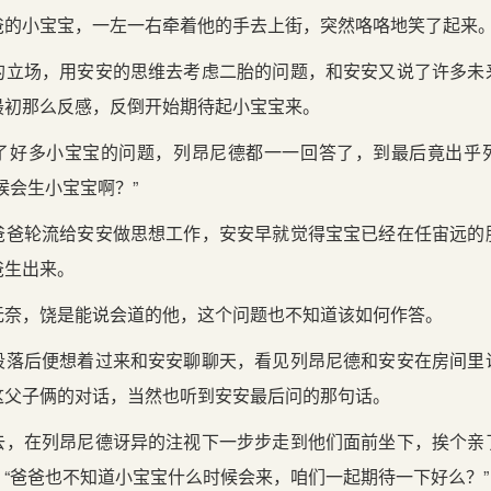
爸的小宝宝，一左一右牵着他的手去上街，突然咯咯地笑了起来
的立场，用安安的思维去考虑二胎的问题，和安安又说了许多未
最初那么反感，反倒开始期待起小宝宝来。
了好多小宝宝的问题，列昂尼德都一一回答了，到最后竟出乎
候会生小宝宝啊？”
爸爸轮流给安安做思想工作，安安早就觉得宝宝已经在任宙远的
爸生出来。
无奈，饶是能说会道的他，这个问题也不知道该如何作答。
段落后便想着过来和安安聊聊天，看见列昂尼德和安安在房间里
这父子俩的对话，当然也听到安安最后问的那句话。
去，在列昂尼德讶异的注视下一步步走到他们面前坐下，挨个亲
“爸爸也不知道小宝宝什么时候会来，咱们一起期待一下好么？”