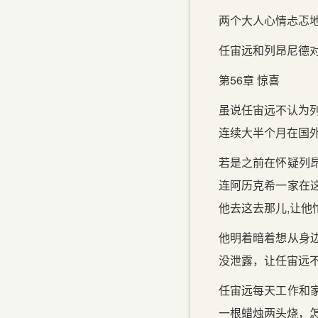
两个大人心情忐忑
任宙远和列昂尼德
第56章 惊喜
虽说任宙远不认为列
连续大半个月在国
若是之前在怀疑列
连阿历克希一家在
他去这去那儿,让他
他明着暗着想从身
没泄露，让任宙远
任宙远每天工作和
一根蜡烛两头烧，