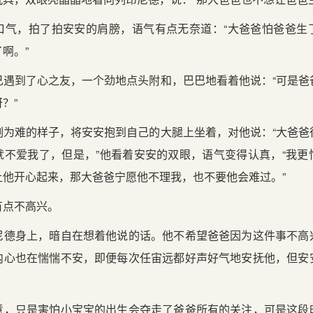
口气，拍了拍安安的肩膀，语气有点无奈道：“大爸爸怕爸爸生
啊。”
己遇到了心之友，一个劲地点头附和，巴巴地看着他说：“可是爸
？”
副为难的样子，将安安抱到自己的大腿上坐着，对他说：“大爸爸
就不爱我了，但是，”他看着安安的双眼，语气变得认真，“我更
让他开心起来，那大爸爸宁愿他不理我，也不要他会难过。”
有点不高兴。
尼德身上，暗自在想着他说的话。他不希望爸爸因为这件事不高
内心也在惴惴不安，即便每次任宙远都好声好气地安抚他，但安
意，只是害怕小宝宝的出生会夺走了爸爸所有的关注，可是这段