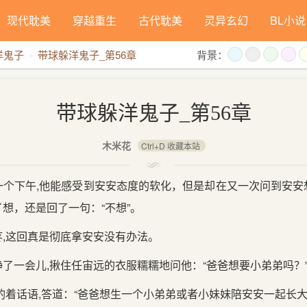
现代耽美
穿越重生
古代耽美
灵异玄幻
BL小说
洋鬼子
带球躲洋鬼子_第56章
背景：
带球躲洋鬼子_第56章
木米花
Ctrl+D 收藏本站
一个下午,他能感受到安安态度的软化，但是却在又一次问到安安
想，还是回了一句：“不想”。
,这回真是彻底拿安安没有办法。
了一会儿,揪住任宙远的衣服糯糯地问他：“爸爸想要小弟弟吗？
酌着话语,答道：“爸爸想生一个小弟弟或者小妹妹陪安安一起长大