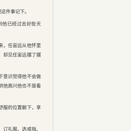
把这件事记下。
到他已经过去好些天
来，任宙远从他怀里
，却见任宙远摆了摆
下意识觉得他不会做
哄他高兴他也不是看
舒服的位置躺下，享
，订礼服、选戒指、