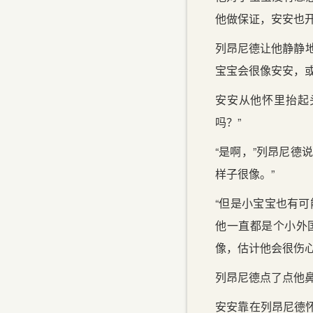
他做保证，安安也
列昂尼德让他静静
宝宝会很像安安，
安安从他怀里抬起
吗？”
“是啊，”列昂尼德
样子很像。”
“但是小宝宝也有
他一直都是个小外
像，估计他会很伤
列昂尼德点了点他鼻
安安靠在列昂尼德